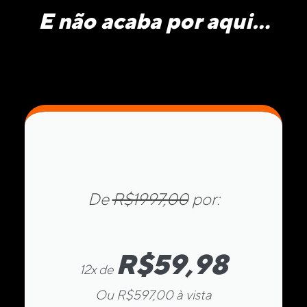
E não acaba por aqui...
De
R$1997,00
por:
R$59,98
12x de
Ou R$597,00 à vista