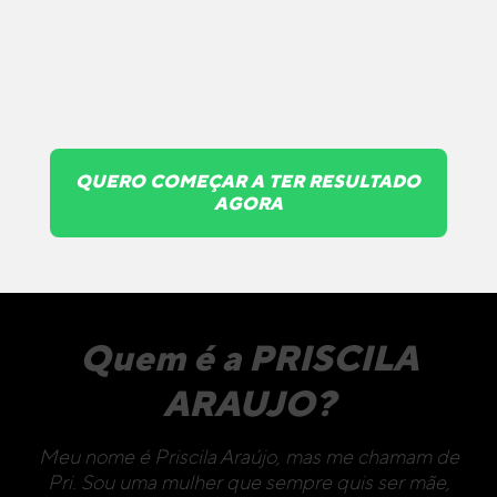
QUERO COMEÇAR A TER RESULTADO
AGORA
Quem é a PRISCILA
ARAUJO?
Meu nome é Priscila Araújo, mas me chamam de
Pri. Sou uma mulher que sempre quis ser mãe,